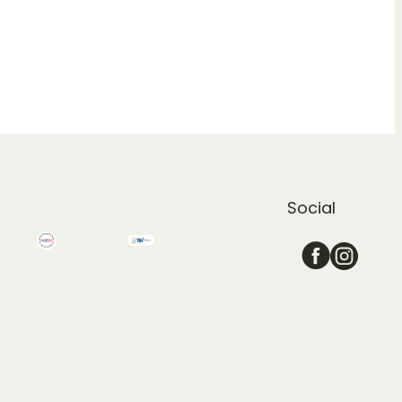
Social
Schoenehaut-facebook
Schoenehaut-instagram